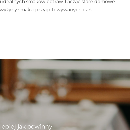
u idealnych smaków potraw. Łącząc stare domowe
ął wyżyny smaku przygotowywanych dań.
lepiej jak powinny