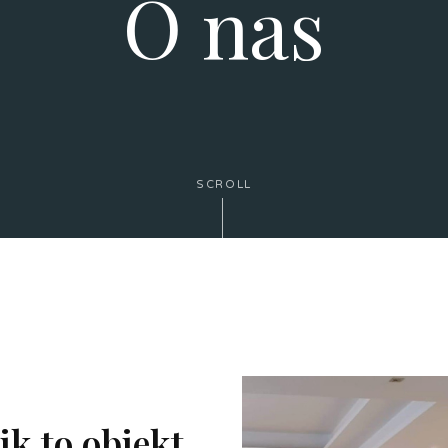
O nas
SCROLL
ik to obiekt