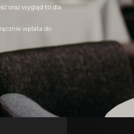
ć oraz wygląd to dla
zręcznie wplata do