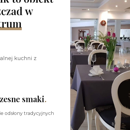
zczad w
trum
alnej kuchni z
zesne smaki
.
e odsłony tradycyjnych