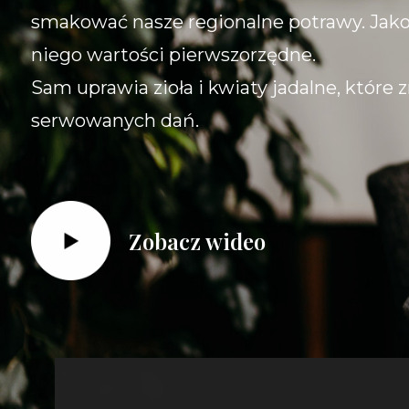
smakować nasze regionalne potrawy. Jakoś
niego wartości pierwszorzędne.
Sam uprawia zioła i kwiaty jadalne, które 
serwowanych dań.
Zobacz wideo