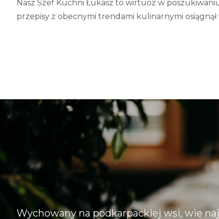
Nasz Szef Kuchni Łukasz to wirtuoz w poszukiwani
przepisy z obecnymi trendami kulinarnymi osiągn
Wychowany na podkarpackiej wsi, wie naj