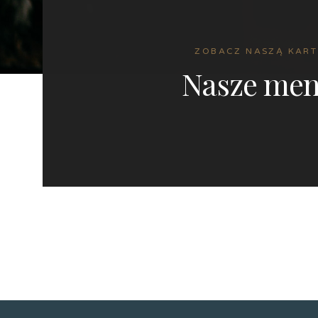
ZOBACZ NASZĄ KART
Nasze me